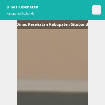
Dinas Kesehatan
Open
Kabupaten Situbondo
 RESMI Dinas Kesehatan Kabupaten Situbondo !! -- MA